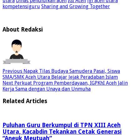
utara
Dinas pendidikan aceh
IGI Aceh
igi aceh utara
kompetensiguru
Sharing and Growing Together
About Redaksi
Previous
Napak Tilas Budaya Samudera Pasai, Siswa
SMA/SMK Aceh Utara Belajar Jejak Peradaban Islam
Next
Perkuat Program Pemberdayaan, IGPKhI Aceh Jalin
Kerja Sama dengan Unaya dan Unmuha
Related Articles
Puluhan Guru Berkumpul di TPN XIII Aceh
Utara, Kacabdin Tekankan Cetak Generasi
“Aneuk Meutuah”