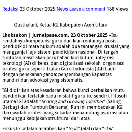
Redaksi
23 Oktober 2025
News
Leave a comment
188 Views
Qusthalani, Ketua IGI Kabupaten Aceh Utara
Lhoksukon | Jurnalpase.com, 23 Oktober 2025
–
Isu
rendahnya kompetensi guru dan kian rentannya posisi
pendidik di mata hukum adalah dua tantangan krusial yang
mengganjal laju sistem pendidikan nasional. Di tengah
tuntutan masif akan perubahan kurikulum, integrasi
teknologi (AI) di kelas, dan digitalisasi sekolah, organisasi
profesi guru seperti Ikatan Guru Indonesia (IGI) hadir
dengan penekanan ganda: pengembangan kapasitas
mandiri dan advokasi yang sistematis.
IGI didirikan atas kesadaran bahwa kunci perbaikan mutu
pendidikan terletak pada inisiatif guru itu sendiri. Filosofi
utama IGI adalah “
Sharing and Growing Together
” (Saling
Berbagi dan Tumbuh Bersama). Ruh ini membedakan IGI
dari wadah profesi yang sekadar menampung aspirasi atau
menunggu kebijakan struktural dari atas.
Fokus IGI adalah memberikan “
tools
” (alat) dan “
skill
”