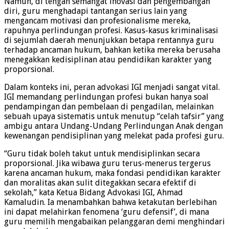
Namun, di tengah semangat inovasi dan pengembangan
diri, guru menghadapi tantangan serius lain yang
mengancam motivasi dan profesionalisme mereka,
rapuhnya perlindungan profesi. Kasus-kasus kriminalisasi
di sejumlah daerah menunjukkan betapa rentannya guru
terhadap ancaman hukum, bahkan ketika mereka berusaha
menegakkan kedisiplinan atau pendidikan karakter yang
proporsional.
Dalam konteks ini, peran advokasi IGI menjadi sangat vital.
IGI memandang perlindungan profesi bukan hanya soal
pendampingan dan pembelaan di pengadilan, melainkan
sebuah upaya sistematis untuk menutup “celah tafsir” yang
ambigu antara Undang-Undang Perlindungan Anak dengan
kewenangan pendisiplinan yang melekat pada profesi guru.
“Guru tidak boleh takut untuk mendisiplinkan secara
proporsional. Jika wibawa guru terus-menerus tergerus
karena ancaman hukum, maka fondasi pendidikan karakter
dan moralitas akan sulit ditegakkan secara efektif di
sekolah,” kata Ketua Bidang Advokasi IGI, Ahmad
Kamaludin. Ia menambahkan bahwa ketakutan berlebihan
ini dapat melahirkan fenomena ‘guru defensif’, di mana
guru memilih mengabaikan pelanggaran demi menghindari