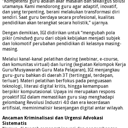
“Kompetensi guru adalah akar masalah dan sekaligus solusi
utamanya. Kami mendorong guru agar adaptif, inovatif,
dan yang terpenting, berani melakukan transformasi diri
sendiri. Saat guru berdaya secara profesional, kualitas
pendidikan akan terangkat secara holistik,” ujarnya.
Dengan demikian, IGI didirikan untuk “mengubah pola
pikir (
mindset
) guru dari objek kebijakan menjadi subjek
dan lokomotif perubahan pendidikan di kelasnya masing-
masing.
Melalui kanal-kanal pelatihan daring (webinar, e-course,
dan komunitas virtual) dan luring (kegiatan Kelompok Kerja
Guru/Musyawarah Guru Mata Pelajaran), IGI menjangkau
guru-guru bahkan di daerah 3T (tertinggal, terdepan,
terluar). Materi pelatihan berfokus pada penguasaan
teknologi, literasi digital kritis, hingga kemampuan
berpikir komputasional. Upaya ini merupakan respons
proaktif IGI dalam memastikan guru siap menghadapi
gelombang Revolusi Industri 4.0 dan era kecerdasan
artifisial, meminimalisir kesenjangan digital antar wilayah.
Ancaman Kriminalisasi dan Urgensi Advokasi
Sistematis