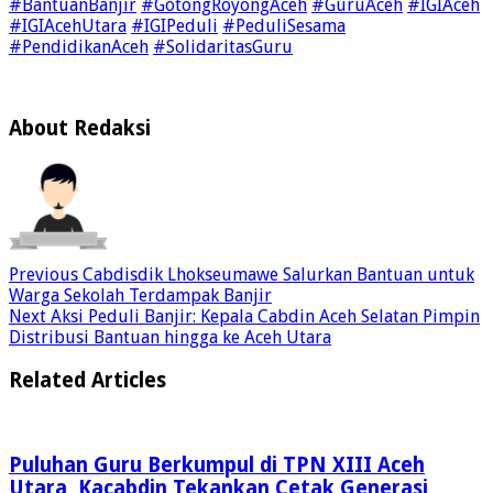
#BantuanBanjir
#GotongRoyongAceh
#GuruAceh
#IGIAceh
#IGIAcehUtara
#IGIPeduli
#PeduliSesama
#PendidikanAceh
#SolidaritasGuru
About Redaksi
Previous
Cabdisdik Lhokseumawe Salurkan Bantuan untuk
Warga Sekolah Terdampak Banjir
Next
Aksi Peduli Banjir: Kepala Cabdin Aceh Selatan Pimpin
Distribusi Bantuan hingga ke Aceh Utara
Related Articles
Puluhan Guru Berkumpul di TPN XIII Aceh
Utara, Kacabdin Tekankan Cetak Generasi