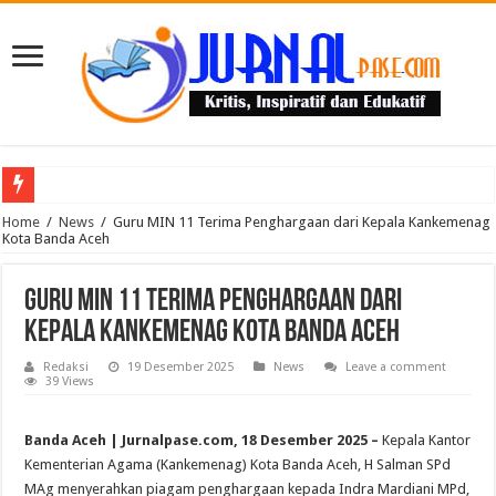
Puluhan Guru Berkumpul di TPN XIII Aceh Utara, Kacabdin Tekankan Cetak Ge
Home
/
News
/
Guru MIN 11 Terima Penghargaan dari Kepala Kankemenag
Kota Banda Aceh
Guru MIN 11 Terima Penghargaan dari
Kepala Kankemenag Kota Banda Aceh
Redaksi
19 Desember 2025
News
Leave a comment
39 Views
Banda Aceh | Jurnalpase.com, 18 Desember 2025 –
Kepala Kantor
Kementerian Agama (Kankemenag) Kota Banda Aceh, H Salman SPd
MAg menyerahkan piagam penghargaan kepada Indra Mardiani MPd,