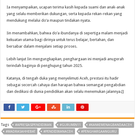
Ia menyampaikan, ucapan terima kasih kepada suami dan anak-anak
yang selalu memberikan dukungan, serta kepada rekan-rekan yang
mendukung melalui do’a maupun tindakan nyata.
Iin menambahkan, bahwa do’a ibundanya di sepertiga malam menjadi
kekuatan utama bagi dirinya untuk terus belajar, bertahan, dan
bersabar dalam menjalani setiap proses.
Lebih lanjut Iin mengungkapkan, penghargaan ini menjadi anugerah
terindah baginya di penghujung tahun 2025.
Katanya, di tengah duka yang menyelimuti Aceh, prestasi itu hadir
sebagai secercah cahaya dan harapan bahwa semangat pengabdian
dan dedikasi di dunia pendidikan akan selalu menemukan jalannya.[]
Tags
#APRESIASIPENDIDIKAN
#GURUMIN11
#KANKEMENAGBANDAACEH
#MADRASAHHEBAT
#PENDIDIKANACEH
#PENGHARGAANGURU