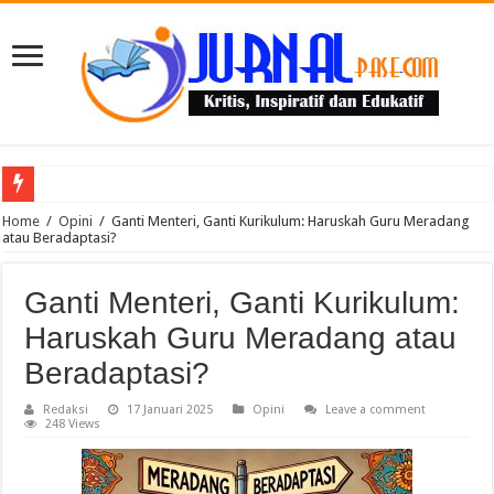
Puluhan Guru Berkumpul di TPN XIII Aceh Utara, Kacabdin Tekankan Cetak Ge
Home
/
Opini
/
Ganti Menteri, Ganti Kurikulum: Haruskah Guru Meradang
atau Beradaptasi?
Ganti Menteri, Ganti Kurikulum:
Haruskah Guru Meradang atau
Beradaptasi?
Redaksi
17 Januari 2025
Opini
Leave a comment
248 Views