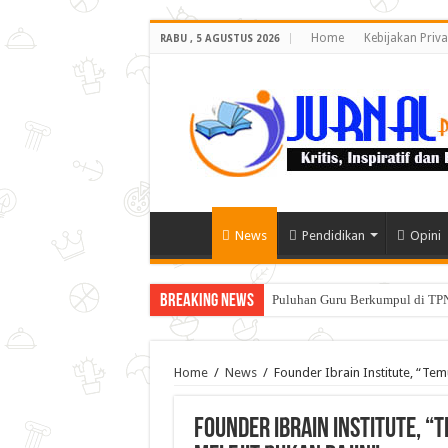
Home
Kebijakan Priva
RABU , 5 AGUSTUS 2026
News
Pendidikan
Opini
Breaking News
Puluhan Guru Berkumpul di TPN
Home
/
News
/
Founder Ibrain Institute, “Te
Founder Ibrain Institute, 