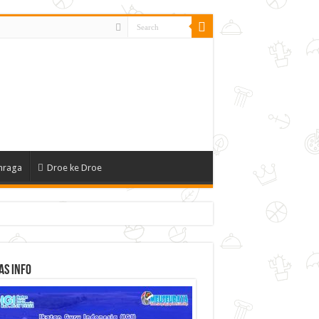
hraga
Droe ke Droe
as Info