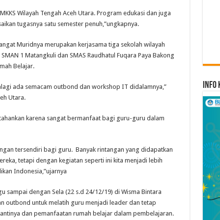
i MKKS Wilayah Tengah Aceh Utara. Program edukasi dan juga
esaikan tugasnya satu semester penuh,”ungkapnya.
mangat Muridnya merupakan kerjasama tiga sekolah wilayah
s, SMAN 1 Matangkuli dan SMAS Raudhatul Fuqara Paya Bakong
mah Belajar.
Info 
Apalagi ada semacam outbond dan workshop IT didalamnya,”
eh Utara.
ertahankan karena sangat bermanfaat bagi guru-guru dalam
angan tersendiri bagi guru. Banyak rintangan yang didapatkan
ka, tetapi dengan kegiatan seperti ini kita menjadi lebih
ikan Indonesia,”ujarnya
gu sampai dengan Sela (22 s.d 24/12/19) di Wisma Bintara
n outbond untuk melatih guru menjadi leader dan tetap
antinya dan pemanfaatan rumah belajar dalam pembelajaran.