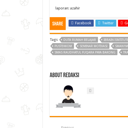
laporan: azahir
Facebook
Twitter
G
Share
Tags
DUTA RUMAH BELAJAR
IBRAIN ISNTITUT
PUSTEKKOM
SEMINAR MOTIVASI
SMAN1M
SMAS RAUDHATUL FUQARA PAYA BAKONG
TR
About Redaksi
Previous