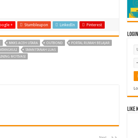
oogle +
Stumbleupon
LinkedIn
Pinterest
Logi
E
MKKS ACEH UTARA
OUTBOND
PORTAL RUMAH BELAJAR
ATANGKULI
SMAN1TANAH LUAS
AINING MOTIVASI
Lo
Like 
Next