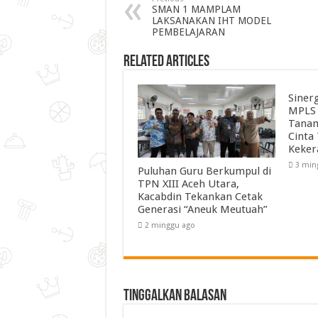
SMAN 1 MAMPLAM
LAKSANAKAN IHT MODEL
PEMBELAJARAN
Related Articles
Siner
MPLS 
Tanam
Cinta
Keker
3 min
Puluhan Guru Berkumpul di
TPN XIII Aceh Utara,
Kacabdin Tekankan Cetak
Generasi “Aneuk Meutuah”
2 minggu ago
Tinggalkan Balasan