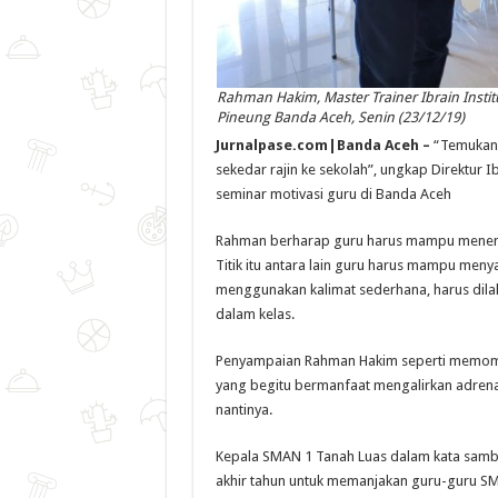
Rahman Hakim, Master Trainer Ibrain Instit
Pineung Banda Aceh, Senin (23/12/19)
Jurnalpase.com|Banda Aceh –
“Temukan 
sekedar rajin ke sekolah”, ungkap Direktur I
seminar motivasi guru di Banda Aceh
Rahman berharap guru harus mampu menemuk
Titik itu antara lain guru harus mampu men
menggunakan kalimat sederhana, harus dila
dalam kelas.
Penyampaian Rahman Hakim seperti memomp
yang begitu bermanfaat mengalirkan adrenal
nantinya.
Kepala SMAN 1 Tanah Luas dalam kata sambut
akhir tahun untuk memanjakan guru-guru SM