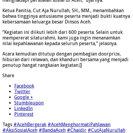
menghadapi persoalan sosial di Aceh,” ujarnya.
Ketua Panitia, Cut Aja Nurullah, SH., MM., menambahkan
bahwa tingginya antusiasme peserta menjadi bukti kuatnya
kebersamaan keluarga besar Dinsos Aceh.
“Kegiatan ini diikuti lebih dari 600 peserta. Selain untuk
mempererat silaturahmi, kami juga ingin menanamkan
nilai kepahlawanan kepada seluruh peserta,” jelasnya.
Acara kemudian ditutup dengan pembagian doorprize,
hiburan dari relawan, dan khanduri bersama yang menjadi
penutup hangat rangkaian kegiatan.[]
Share
Facebook
Twitter
Google +
Stumbleupon
LinkedIn
Pinterest
Tags
#AcehBergerak
#AcehMenghormatiPahlawan
#AksiSosialAceh
#BandaAceh
#Chaidir
#CutAjaNurullah