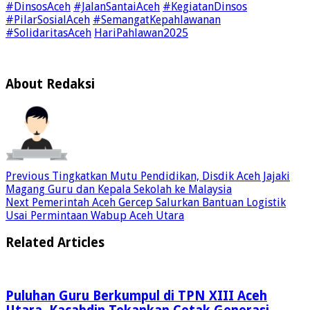
#DinsosAceh
#JalanSantaiAceh
#KegiatanDinsos
#PilarSosialAceh
#SemangatKepahlawanan
#SolidaritasAceh
HariPahlawan2025
About Redaksi
Previous
Tingkatkan Mutu Pendidikan, Disdik Aceh Jajaki
Magang Guru dan Kepala Sekolah ke Malaysia
Next
Pemerintah Aceh Gercep Salurkan Bantuan Logistik
Usai Permintaan Wabup Aceh Utara
Related Articles
Puluhan Guru Berkumpul di TPN XIII Aceh