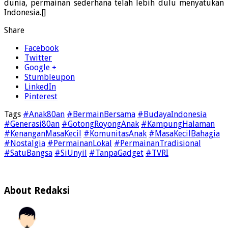
dunia, permainan sederhana telah lebih dulu menyatukan
Indonesia.[]
Share
Facebook
Twitter
Google +
Stumbleupon
LinkedIn
Pinterest
Tags
#Anak80an
#BermainBersama
#BudayaIndonesia
#Generasi80an
#GotongRoyongAnak
#KampungHalaman
#KenanganMasaKecil
#KomunitasAnak
#MasaKecilBahagia
#Nostalgia
#PermainanLokal
#PermainanTradisional
#SatuBangsa
#SiUnyil
#TanpaGadget
#TVRI
About Redaksi