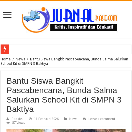
Puluhan Guru Berkumpul di TPN XIII Aceh Utara, Kacabdin Tekankan Cetak Ge
Home
/
News
/
Bantu Siswa Bangkit Pascabencana, Bunda Salma Salurkan
School Kit di SMPN 3 Baktiya
Bantu Siswa Bangkit
Pascabencana, Bunda Salma
Salurkan School Kit di SMPN 3
Baktiya
Redaksi
11 Februari 2026
News
Leave a comment
87 Views