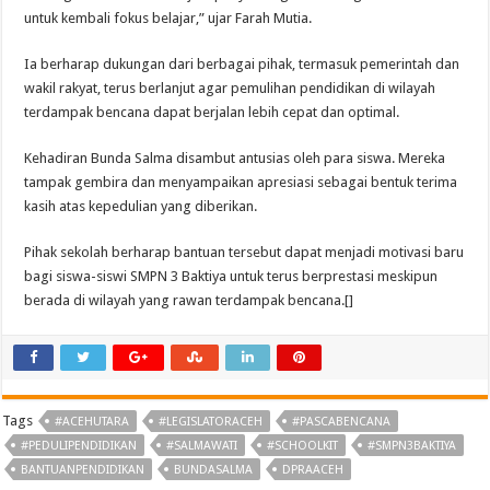
untuk kembali fokus belajar,” ujar Farah Mutia.
Ia berharap dukungan dari berbagai pihak, termasuk pemerintah dan
wakil rakyat, terus berlanjut agar pemulihan pendidikan di wilayah
terdampak bencana dapat berjalan lebih cepat dan optimal.
Kehadiran Bunda Salma disambut antusias oleh para siswa. Mereka
tampak gembira dan menyampaikan apresiasi sebagai bentuk terima
kasih atas kepedulian yang diberikan.
Pihak sekolah berharap bantuan tersebut dapat menjadi motivasi baru
bagi siswa-siswi SMPN 3 Baktiya untuk terus berprestasi meskipun
berada di wilayah yang rawan terdampak bencana.[]
Tags
#ACEHUTARA
#LEGISLATORACEH
#PASCABENCANA
#PEDULIPENDIDIKAN
#SALMAWATI
#SCHOOLKIT
#SMPN3BAKTIYA
BANTUANPENDIDIKAN
BUNDASALMA
DPRAACEH