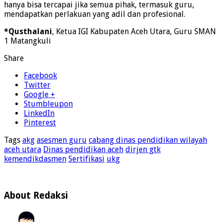
hanya bisa tercapai jika semua pihak, termasuk guru,
mendapatkan perlakuan yang adil dan profesional.
*Qusthalani
, Ketua IGI Kabupaten Aceh Utara, Guru SMAN
1 Matangkuli
Share
Facebook
Twitter
Google +
Stumbleupon
LinkedIn
Pinterest
Tags
akg
asesmen guru
cabang dinas pendidikan wilayah
aceh utara
Dinas pendidikan aceh
dirjen gtk
kemendikdasmen
Sertifikasi
ukg
About Redaksi