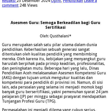
Redaksi
23 Desember 2024
Opini
,
Pendidikan
Leave a
comment
248 Views
Asesmen Guru: Semoga Berkeadilan bagi Guru
Sertifikasi
Oleh: Qusthalani*
Guru merupakan salah satu pilar utama dalam dunia
pendidikan. Keberhasilan sebuah generasi sangat
ditentukan oleh kualitas pendidik yang membimbing
mereka. Oleh karena itu, kebijakan yang menyangkut guru
haruslah berpihak pada prinsip keadilan, profesionalitas,
dan peningkatan mutu. Beberapa hari yang lalu, Dinas
Pendidikan Aceh melaksanakan Asesmen Kompetensi Guru
(AKG) dengan tujuan untuk mengukur kualitas dan
kompetensi para pendidik di provinsi ini. Namun, di sisi
lain, ada persoalan yang selama ini menjadi momok bagi
banyak guru bersertifikasi, yakni pemenuhan syarat 24 jam
pelajaran (JP) per minggu sebagai prasyarat mendapatkan
Tunjangan Profesi Guru (TPG).
Permasalahan ini menjadi dilema yang cukup serius,