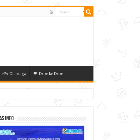
Olahraga
Droe ke Droe
as Info