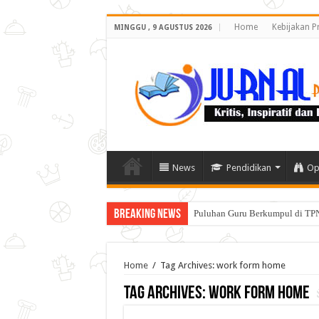
Home
Kebijakan Pr
MINGGU , 9 AGUSTUS 2026
News
Pendidikan
Op
Breaking News
Puluhan Guru Berkumpul di TPN
Home
/
Tag Archives: work form home
Tag Archives:
work form home