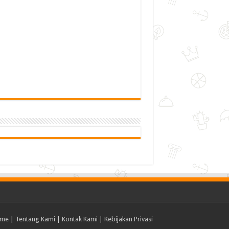
me
|
Tentang Kami
|
Kontak Kami
|
Kebijakan Privasi