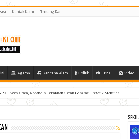
vasi
Kontak Kami
Tentang Kami
ini
Agama
Bencana Alam
Politik
Jurnal
Video
 XIII Aceh Utara, Kacabdin Tekankan Cetak Generasi “Aneuk Meutuah”
Sekil
kan