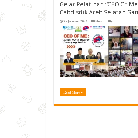
Gelar Pelatihan “CEO Of M
Cabdisdik Aceh Selatan Ga
29 Januari 2026
News
0
…
Read More »