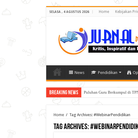
Home
Kebijakan Pri
SELASA , 4 AGUSTUS 2026
News
Pendidikan
Op
Breaking News
Puluhan Guru Berkumpul di TPN
Home
/
Tag Archives: #WebinarPendidikan
Tag Archives:
#WebinarPendidi