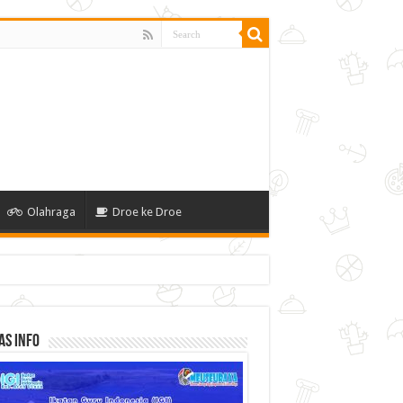
Olahraga
Droe ke Droe
as Info