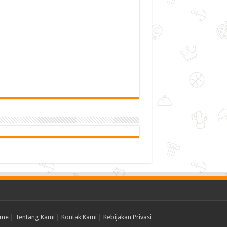
me
|
Tentang Kami
|
Kontak Kami
|
Kebijakan Privasi