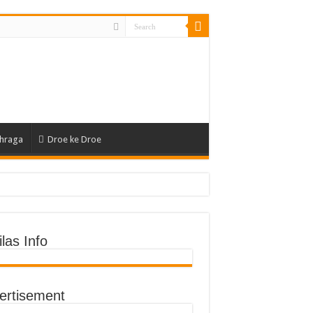
hraga
Droe ke Droe
an Fisik
las Info
ertisement