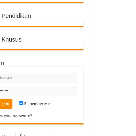
o Pendidikan
o Khusus
in
Remember Me
st your password?