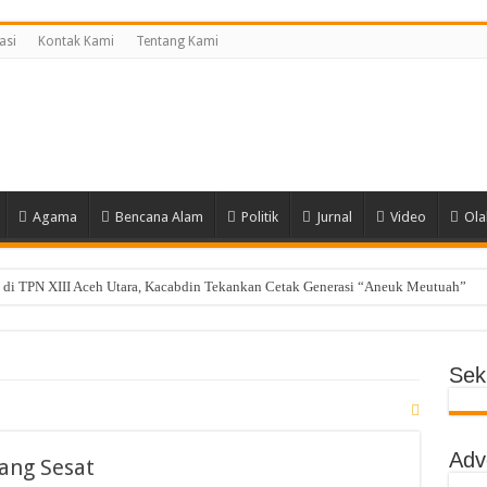
asi
Kontak Kami
Tentang Kami
Agama
Bencana Alam
Politik
Jurnal
Video
Ola
di TPN XIII Aceh Utara, Kacabdin Tekankan Cetak Generasi “Aneuk Meutuah”
i, MPLS SMAN 1 Matangkuli Tanamkan Disiplin dan Cinta Tanah Air Tanpa Kekeras
ng Siswa SMAN Unggul Aceh Timur Juara Lokakarya BTI 2026
Seki
yak Dhien Langsa Raih Beasiswa Penuh ke Tiongkok
g Raih Juara II Nasional Kempo 2026
Adv
a Lolos ke OSN Provinsi, Siap Harumkan Aceh Utara
ang Sesat