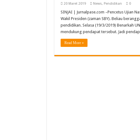
SLB YBSM Banda Aceh Ra
20 Maret 2019
News
,
Pendidikan
0
SINJAI | Jurnalpase.com –Pencetus Ujian Nas
Bidang Literasi IGI Aceh
Wakil Presiden (zaman SBY). Beliau berangg
SMAN Unggul Aceh Timur 
pendidikan. Selasa (19/3/2019) Benarkah UN
mendukung pendapat tersebut. Jadi pendapa
Semarak Pembagian Rapor 
Read More »