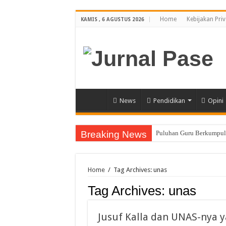
Home
Kebijakan Priv
KAMIS , 6 AGUSTUS 2026
News
Pendidikan
Opini
Breaking News
Puluhan Guru Berkumpul 
Sinergi Bareng TNI/Polr
Membanggakan, Tiga Ora
Home
/
Tag Archives: unas
Siswi SMA Unggul Cut N
Tag Archives:
unas
Guru PJOK SMAN 1 Calan
7 Siswa SMAN 1 Dewantar
Jusuf Kalla dan UNAS-nya y