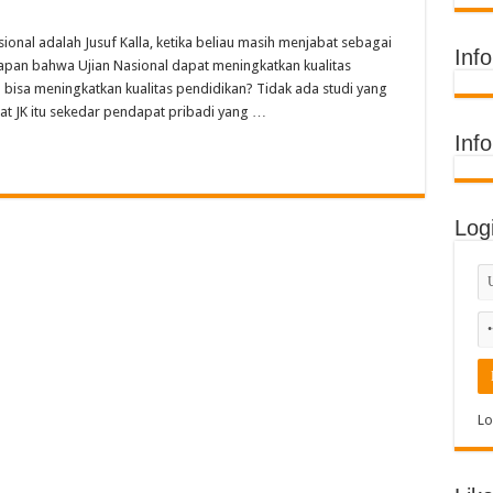
ih Juara Umum di Acara Kontes Sekolah
ional adalah Jusuf Kalla, ketika beliau masih menjabat sebagai
 Timur Raih Penghargaan Buku Etnik Nusantara
Inf
apan bahwa Ujian Nasional dapat meningkatkan kualitas
Terima Penghargaan Sekolah Adiwiyata Tingkat Provinsi 2026
 bisa meningkatkan kualitas pendidikan? Tidak ada studi yang
t JK itu sekedar pendapat pribadi yang …
di MIN 11 Banda Aceh: Penghargaan Prestasi, Literasi, dan Karya Guru
Inf
Log
Lo