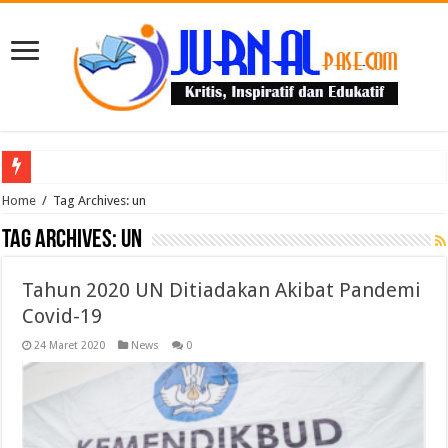
Puluhan Guru Berkumpul di TPN XIII Aceh Utara, Kacabdin Tekankan Cetak Ge
Home
/
Tag Archives: un
Tag Archives:
un
Tahun 2020 UN Ditiadakan Akibat Pandemi
Covid-19
24 Maret 2020
News
0