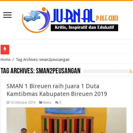
Puluhan Guru Berkumpul di TPN XIII Aceh Utara, Kacabdin Tekankan Cetak Ge
Home
/
Tag Archives: sman2peusangan
Tag Archives:
sman2peusangan
SMAN 1 Bireuen raih Juara 1 Duta
Kamtibmas Kabupaten Bireuen 2019
16 Oktober 2019
News
0