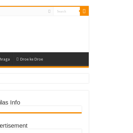
hraga
Droe ke Droe
an Fisik
las Info
ertisement