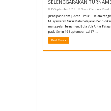
SELENGGARAKAN TURNAME
SLB YBSM Banda Aceh Ra
15 September 2019
News
,
Olahraga
,
Pendid
Bidang Literasi IGI Aceh
Jurnalpase.com | Aceh Timur – Dalam rang
SMAN Unggul Aceh Timur 
Musyawarah Guru Mata Pelajaran Pendidika
Semarak Pembagian Rapor 
menggelar Turnament Bola Voli Antar Pelajar
pada Senin 16 September s.d 27 …
Read More »