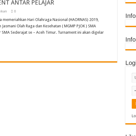
NT ANTAR PELAJAR
ih Juara Umum di Acara Kontes Sekolah
ikan
0
 Timur Raih Penghargaan Buku Etnik Nusantara
Inf
ka memeriahkan Hari Olahraga Nasional (HAORNAS) 2019,
Terima Penghargaan Sekolah Adiwiyata Tingkat Provinsi 2026
n Jasmani Olah Raga dan Kesehatan ( MGMP PJOK ) SMA
di MIN 11 Banda Aceh: Penghargaan Prestasi, Literasi, dan Karya Guru
 SMA Sederajat se – Aceh Timur. Turnament ini akan digelar
Inf
Log
Lo