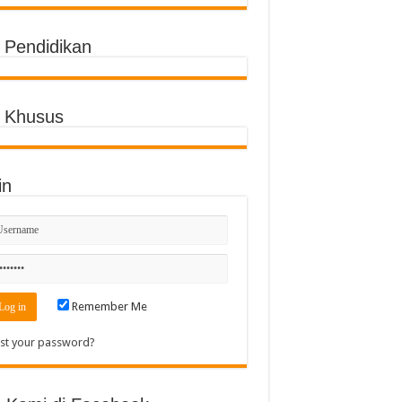
o Pendidikan
o Khusus
in
Remember Me
st your password?