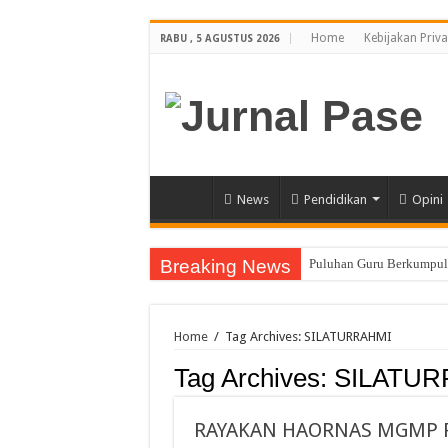
Home
Kebijakan Priva
RABU , 5 AGUSTUS 2026
News
Pendidikan
Opini
Breaking News
Puluhan Guru Berkumpul 
Sinergi Bareng TNI/Polr
Membanggakan, Tiga Ora
Home
/
Tag Archives: SILATURRAHMI
Siswi SMA Unggul Cut N
Tag Archives:
SILATUR
Guru PJOK SMAN 1 Calan
7 Siswa SMAN 1 Dewantar
RAYAKAN HAORNAS MGMP P