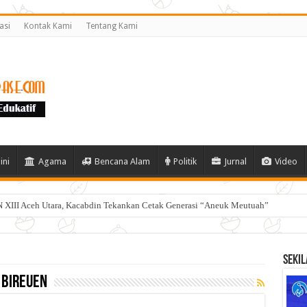
asi
Kontak Kami
Tentang Kami
ini
Agama
Bencana Alam
Politik
Jurnal
Video
 XIII Aceh Utara, Kacabdin Tekankan Cetak Generasi “Aneuk Meutuah”
Sekil
 bireuen