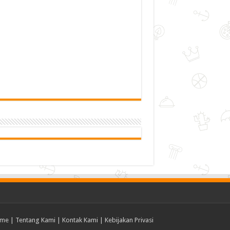
me
|
Tentang Kami
|
Kontak Kami
|
Kebijakan Privasi