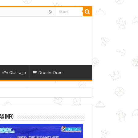
Olahraga
Droe ke Droe
as Info