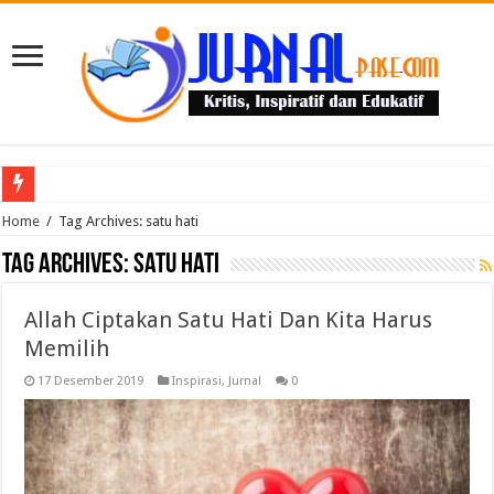
Puluhan Guru Berkumpul di TPN XIII Aceh Utara, Kacabdin Tekankan Cetak Ge
Home
/
Tag Archives: satu hati
Tag Archives:
satu hati
Allah Ciptakan Satu Hati Dan Kita Harus
Memilih
17 Desember 2019
Inspirasi
,
Jurnal
0