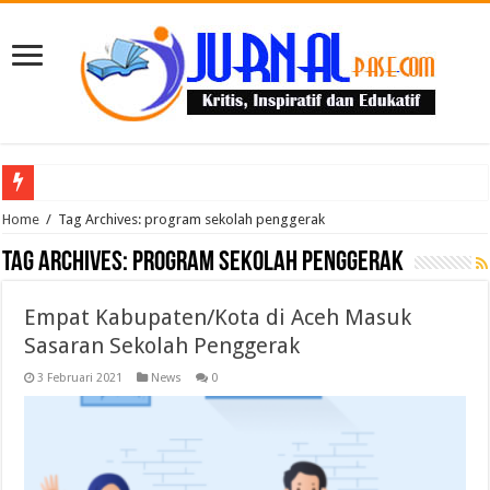
Puluhan Guru Berkumpul di TPN XIII Aceh Utara, Kacabdin Tekankan Cetak Ge
Home
/
Tag Archives: program sekolah penggerak
Tag Archives:
program sekolah penggerak
Empat Kabupaten/Kota di Aceh Masuk
Sasaran Sekolah Penggerak
3 Februari 2021
News
0