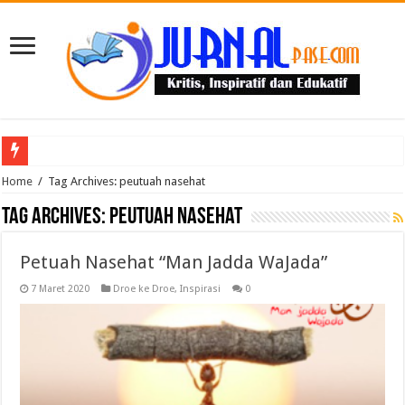
Puluhan Guru Berkumpul di TPN XIII Aceh Utara, Kacabdin Tekankan Cetak Ge
Home
/
Tag Archives: peutuah nasehat
Tag Archives:
peutuah nasehat
Petuah Nasehat “Man Jadda WaJada”
7 Maret 2020
Droe ke Droe
,
Inspirasi
0