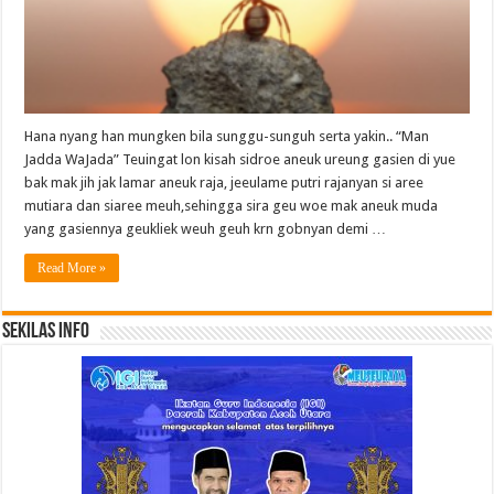
Hana nyang han mungken bila sunggu-sunguh serta yakin.. “Man
Jadda WaJada” Teuingat lon kisah sidroe aneuk ureung gasien di yue
bak mak jih jak lamar aneuk raja, jeeulame putri rajanyan si aree
mutiara dan siaree meuh,sehingga sira geu woe mak aneuk muda
yang gasiennya geukliek weuh geuh krn gobnyan demi …
Read More »
Sekilas Info