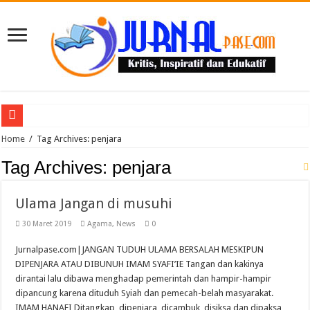
Puluhan Guru Berkumpul di TPN XIII Aceh Utara, Kacabdin Tekankan Cetak Ge
Home
/
Tag Archives: penjara
Tag Archives:
penjara
Ulama Jangan di musuhi
30 Maret 2019
Agama
,
News
0
Jurnalpase.com|JANGAN TUDUH ULAMA BERSALAH MESKIPUN
DIPENJARA ATAU DIBUNUH IMAM SYAFI’IE Tangan dan kakinya
dirantai lalu dibawa menghadap pemerintah dan hampir-hampir
dipancung karena dituduh Syiah dan pemecah-belah masyarakat.
IMAM HANAFI Ditangkap, dipenjara, dicambuk, disiksa dan dipaksa