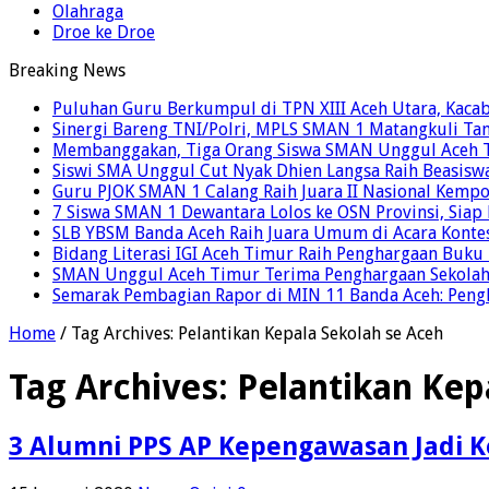
Olahraga
Droe ke Droe
Breaking News
Puluhan Guru Berkumpul di TPN XIII Aceh Utara, Kaca
Sinergi Bareng TNI/Polri, MPLS SMAN 1 Matangkuli Tan
Membanggakan, Tiga Orang Siswa SMAN Unggul Aceh T
Siswi SMA Unggul Cut Nyak Dhien Langsa Raih Beasisw
Guru PJOK SMAN 1 Calang Raih Juara II Nasional Kemp
7 Siswa SMAN 1 Dewantara Lolos ke OSN Provinsi, Sia
SLB YBSM Banda Aceh Raih Juara Umum di Acara Konte
Bidang Literasi IGI Aceh Timur Raih Penghargaan Buku
SMAN Unggul Aceh Timur Terima Penghargaan Sekolah 
Semarak Pembagian Rapor di MIN 11 Banda Aceh: Pengha
Home
/
Tag Archives: Pelantikan Kepala Sekolah se Aceh
Tag Archives:
Pelantikan Kep
3 Alumni PPS AP Kepengawasan Jadi K