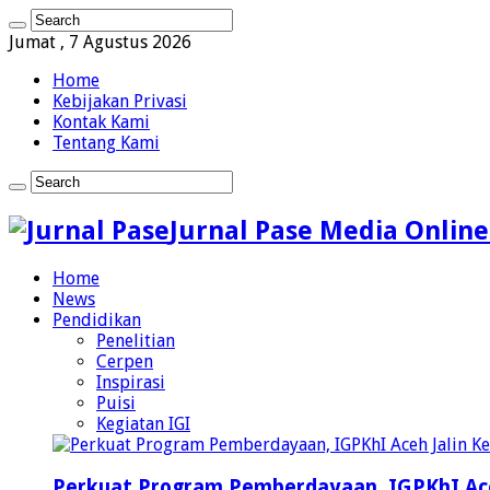
Jumat , 7 Agustus 2026
Home
Kebijakan Privasi
Kontak Kami
Tentang Kami
Jurnal Pase Media Online
Home
News
Pendidikan
Penelitian
Cerpen
Inspirasi
Puisi
Kegiatan IGI
Perkuat Program Pemberdayaan, IGPKhI Ac