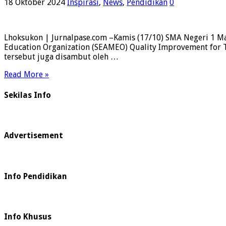
18 Oktober 2024
Inspirasi
,
News
,
Pendidikan
0
Lhoksukon | Jurnalpase.com –Kamis (17/10) SMA Negeri 1 Mat
Education Organization (SEAMEO) Quality Improvement for T
tersebut juga disambut oleh …
Read More »
Sekilas Info
Advertisement
Info Pendidikan
Info Khusus