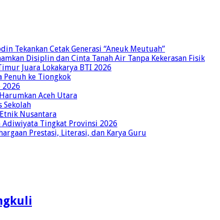
bdin Tekankan Cetak Generasi “Aneuk Meutuah”
amkan Disiplin dan Cinta Tanah Air Tanpa Kekerasan Fisik
imur Juara Lokakarya BTI 2026
a Penuh ke Tiongkok
o 2026
p Harumkan Aceh Utara
s Sekolah
 Etnik Nusantara
Adiwiyata Tingkat Provinsi 2026
rgaan Prestasi, Literasi, dan Karya Guru
ngkuli