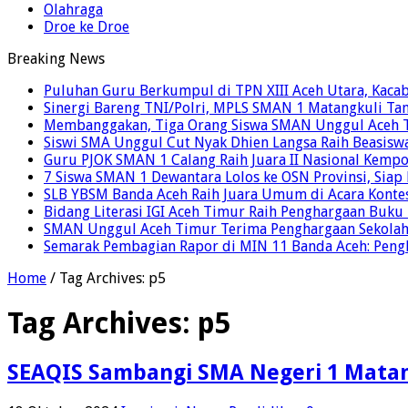
Olahraga
Droe ke Droe
Breaking News
Puluhan Guru Berkumpul di TPN XIII Aceh Utara, Kaca
Sinergi Bareng TNI/Polri, MPLS SMAN 1 Matangkuli Tan
Membanggakan, Tiga Orang Siswa SMAN Unggul Aceh T
Siswi SMA Unggul Cut Nyak Dhien Langsa Raih Beasisw
Guru PJOK SMAN 1 Calang Raih Juara II Nasional Kemp
7 Siswa SMAN 1 Dewantara Lolos ke OSN Provinsi, Sia
SLB YBSM Banda Aceh Raih Juara Umum di Acara Konte
Bidang Literasi IGI Aceh Timur Raih Penghargaan Buku
SMAN Unggul Aceh Timur Terima Penghargaan Sekolah 
Semarak Pembagian Rapor di MIN 11 Banda Aceh: Pengha
Home
/
Tag Archives: p5
Tag Archives:
p5
SEAQIS Sambangi SMA Negeri 1 Mata