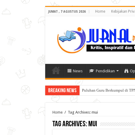
Home
Kebijakan Priv
JUMAT , 7 AGUSTUS 2026
News
Pendidikan
Op
Breaking News
Puluhan Guru Berkumpul di TPN
Home
/
Tag Archives: mui
Tag Archives:
mui