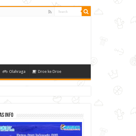
Olahraga
Droe ke Droe
as Info