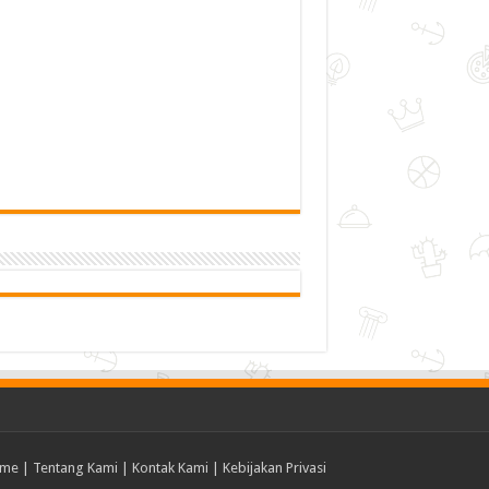
me
|
Tentang Kami
|
Kontak Kami
|
Kebijakan Privasi