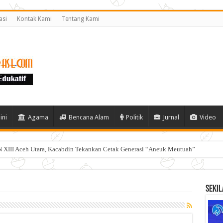
asi
Kontak Kami
Tentang Kami
ini
Agama
Bencana Alam
Politik
Jurnal
Video
 XIII Aceh Utara, Kacabdin Tekankan Cetak Generasi “Aneuk Meutuah”
Sekil