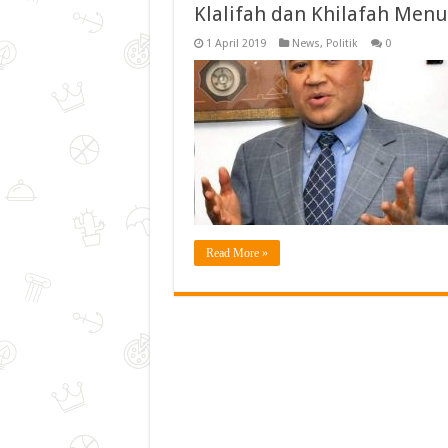
Klalifah dan Khilafah Men
1 April 2019
News
,
Politik
0
Read More »