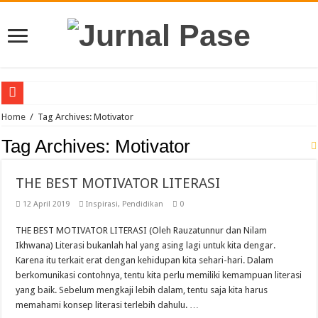
Puluhan Guru Berkumpul di TPN XIII Aceh Utara, Kacabdin Tekankan Cetak Ge
Home
/
Tag Archives: Motivator
Sinergi Bareng TNI/Polri, MPLS SMAN 1 Matangkuli Tanamkan Disiplin dan Cin
Tag Archives:
Motivator
Membanggakan, Tiga Orang Siswa SMAN Unggul Aceh Timur Juara Lokakarya 
THE BEST MOTIVATOR LITERASI
Siswi SMA Unggul Cut Nyak Dhien Langsa Raih Beasiswa Penuh ke Tiongkok
12 April 2019
Inspirasi
,
Pendidikan
0
Guru PJOK SMAN 1 Calang Raih Juara II Nasional Kempo 2026
7 Siswa SMAN 1 Dewantara Lolos ke OSN Provinsi, Siap Harumkan Aceh Utara
THE BEST MOTIVATOR LITERASI (Oleh Rauzatunnur dan Nilam
Ikhwana) Literasi bukanlah hal yang asing lagi untuk kita dengar.
SLB YBSM Banda Aceh Raih Juara Umum di Acara Kontes Sekolah
Karena itu terkait erat dengan kehidupan kita sehari-hari. Dalam
Bidang Literasi IGI Aceh Timur Raih Penghargaan Buku Etnik Nusantara
berkomunikasi contohnya, tentu kita perlu memiliki kemampuan literasi
yang baik. Sebelum mengkaji lebih dalam, tentu saja kita harus
SMAN Unggul Aceh Timur Terima Penghargaan Sekolah Adiwiyata Tingkat Prov
memahami konsep literasi terlebih dahulu. …