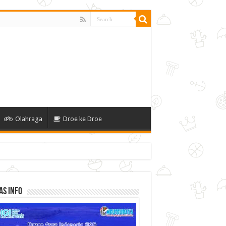
Olahraga
Droe ke Droe
as Info