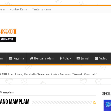
vasi
Kontak Kami
Tentang Kami
ini
Agama
Bencana Alam
Politik
Jurnal
Video
 XIII Aceh Utara, Kacabdin Tekankan Cetak Generasi “Aneuk Meutuah”
g Mamplam
Sekil
pang Mamplam