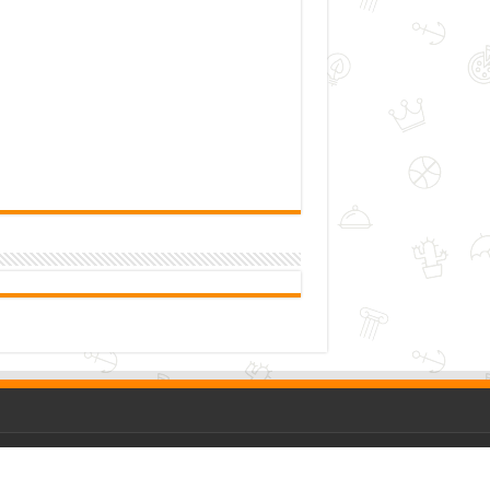
me
|
Tentang Kami
|
Kontak Kami
|
Kebijakan Privasi