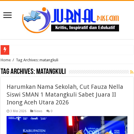
Puluhan Guru Berkumpul di TPN XIII Aceh Utara, Kacabdin Tekankan Cetak Ge
Home
/
Tag Archives: matangkuli
Tag Archives:
matangkuli
Harumkan Nama Sekolah, Cut Fauza Nella
Siswi SMAN 1 Matangkuli Sabet Juara II
Inong Aceh Utara 2026
3 Mei 2026
News
0