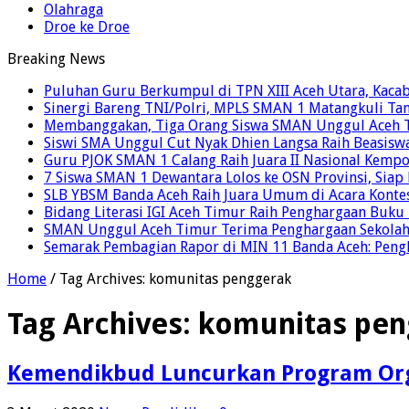
Olahraga
Droe ke Droe
Breaking News
Puluhan Guru Berkumpul di TPN XIII Aceh Utara, Kaca
Sinergi Bareng TNI/Polri, MPLS SMAN 1 Matangkuli Tan
Membanggakan, Tiga Orang Siswa SMAN Unggul Aceh T
Siswi SMA Unggul Cut Nyak Dhien Langsa Raih Beasisw
Guru PJOK SMAN 1 Calang Raih Juara II Nasional Kemp
7 Siswa SMAN 1 Dewantara Lolos ke OSN Provinsi, Sia
SLB YBSM Banda Aceh Raih Juara Umum di Acara Konte
Bidang Literasi IGI Aceh Timur Raih Penghargaan Buku
SMAN Unggul Aceh Timur Terima Penghargaan Sekolah 
Semarak Pembagian Rapor di MIN 11 Banda Aceh: Pengha
Home
/
Tag Archives: komunitas penggerak
Tag Archives:
komunitas pen
Kemendikbud Luncurkan Program Org