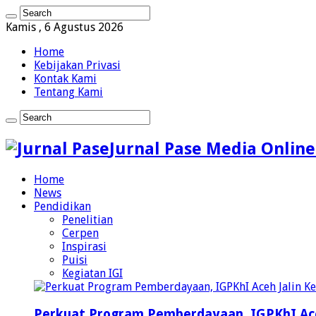
Kamis , 6 Agustus 2026
Home
Kebijakan Privasi
Kontak Kami
Tentang Kami
Jurnal Pase Media Online
Home
News
Pendidikan
Penelitian
Cerpen
Inspirasi
Puisi
Kegiatan IGI
Perkuat Program Pemberdayaan, IGPKhI Ac