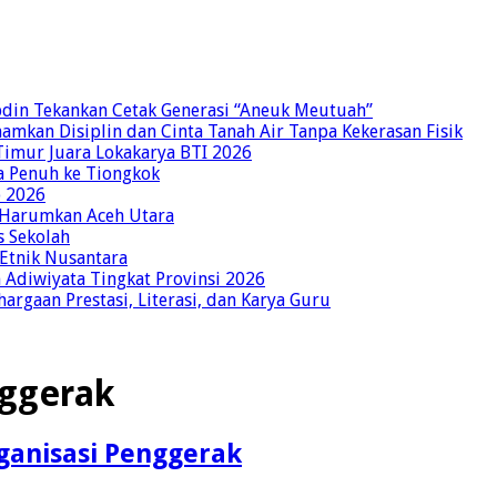
bdin Tekankan Cetak Generasi “Aneuk Meutuah”
amkan Disiplin dan Cinta Tanah Air Tanpa Kekerasan Fisik
imur Juara Lokakarya BTI 2026
a Penuh ke Tiongkok
o 2026
p Harumkan Aceh Utara
s Sekolah
 Etnik Nusantara
Adiwiyata Tingkat Provinsi 2026
rgaan Prestasi, Literasi, dan Karya Guru
ggerak
anisasi Penggerak