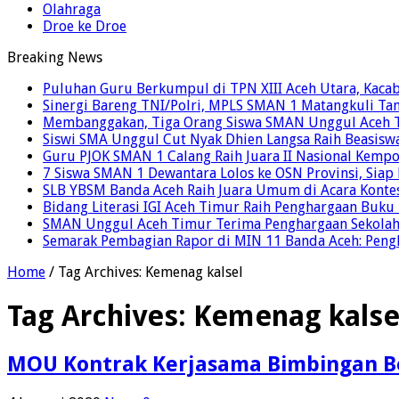
Olahraga
Droe ke Droe
Breaking News
Puluhan Guru Berkumpul di TPN XIII Aceh Utara, Kaca
Sinergi Bareng TNI/Polri, MPLS SMAN 1 Matangkuli Tan
Membanggakan, Tiga Orang Siswa SMAN Unggul Aceh T
Siswi SMA Unggul Cut Nyak Dhien Langsa Raih Beasisw
Guru PJOK SMAN 1 Calang Raih Juara II Nasional Kemp
7 Siswa SMAN 1 Dewantara Lolos ke OSN Provinsi, Sia
SLB YBSM Banda Aceh Raih Juara Umum di Acara Konte
Bidang Literasi IGI Aceh Timur Raih Penghargaan Buku
SMAN Unggul Aceh Timur Terima Penghargaan Sekolah 
Semarak Pembagian Rapor di MIN 11 Banda Aceh: Pengha
Home
/
Tag Archives: Kemenag kalsel
Tag Archives:
Kemenag kalse
MOU Kontrak Kerjasama Bimbingan B