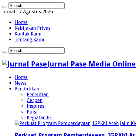
Jumat , 7 Agustus 2026
Home
Kebijakan Privasi
Kontak Kami
Tentang Kami
Jurnal Pase Media Online
Home
News
Pendidikan
Penelitian
Cerpen
Inspirasi
Puisi
Kegiatan IGI
Perkuat Program Pemberdayaan, IGPKhI Ac