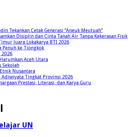
bdin Tekankan Cetak Generasi “Aneuk Meutuah”
amkan Disiplin dan Cinta Tanah Air Tanpa Kekerasan Fisik
imur Juara Lokakarya BTI 2026
a Penuh ke Tiongkok
o 2026
p Harumkan Aceh Utara
s Sekolah
 Etnik Nusantara
Adiwiyata Tingkat Provinsi 2026
rgaan Prestasi, Literasi, dan Karya Guru
l
elajar UN