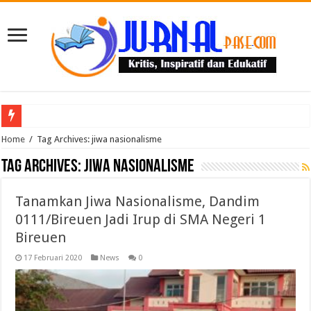
Puluhan Guru Berkumpul di TPN XIII Aceh Utara, Kacabdin Tekankan Cetak Ge
Home
/
Tag Archives: jiwa nasionalisme
Tag Archives:
jiwa nasionalisme
Tanamkan Jiwa Nasionalisme, Dandim
0111/Bireuen Jadi Irup di SMA Negeri 1
Bireuen
17 Februari 2020
News
0