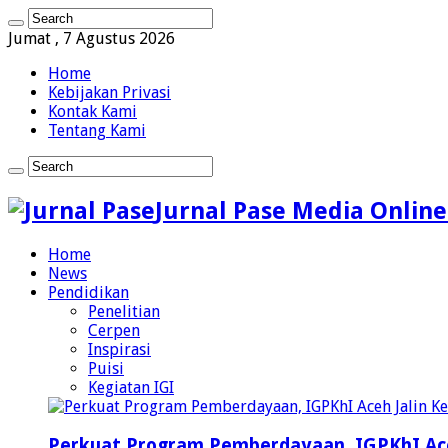
Jumat , 7 Agustus 2026
Home
Kebijakan Privasi
Kontak Kami
Tentang Kami
Jurnal Pase Media Online
Home
News
Pendidikan
Penelitian
Cerpen
Inspirasi
Puisi
Kegiatan IGI
Perkuat Program Pemberdayaan, IGPKhI Ac