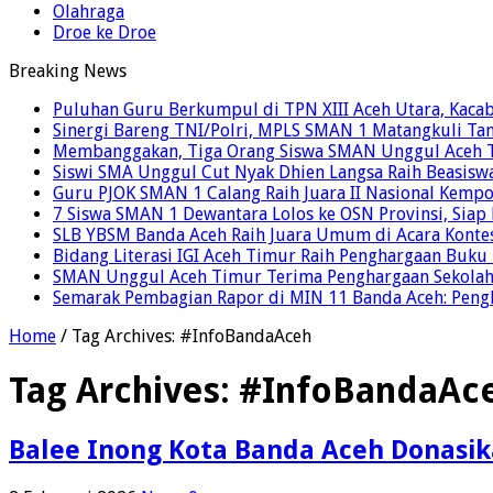
Olahraga
Droe ke Droe
Breaking News
Puluhan Guru Berkumpul di TPN XIII Aceh Utara, Kaca
Sinergi Bareng TNI/Polri, MPLS SMAN 1 Matangkuli Tan
Membanggakan, Tiga Orang Siswa SMAN Unggul Aceh T
Siswi SMA Unggul Cut Nyak Dhien Langsa Raih Beasisw
Guru PJOK SMAN 1 Calang Raih Juara II Nasional Kemp
7 Siswa SMAN 1 Dewantara Lolos ke OSN Provinsi, Sia
SLB YBSM Banda Aceh Raih Juara Umum di Acara Konte
Bidang Literasi IGI Aceh Timur Raih Penghargaan Buku
SMAN Unggul Aceh Timur Terima Penghargaan Sekolah 
Semarak Pembagian Rapor di MIN 11 Banda Aceh: Pengha
Home
/
Tag Archives: #InfoBandaAceh
Tag Archives:
#InfoBandaAc
Balee Inong Kota Banda Aceh Donasika