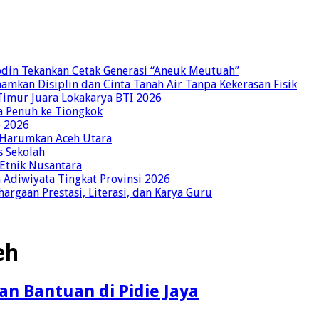
bdin Tekankan Cetak Generasi “Aneuk Meutuah”
amkan Disiplin dan Cinta Tanah Air Tanpa Kekerasan Fisik
imur Juara Lokakarya BTI 2026
a Penuh ke Tiongkok
o 2026
p Harumkan Aceh Utara
s Sekolah
 Etnik Nusantara
Adiwiyata Tingkat Provinsi 2026
rgaan Prestasi, Literasi, dan Karya Guru
eh
n Bantuan di Pidie Jaya