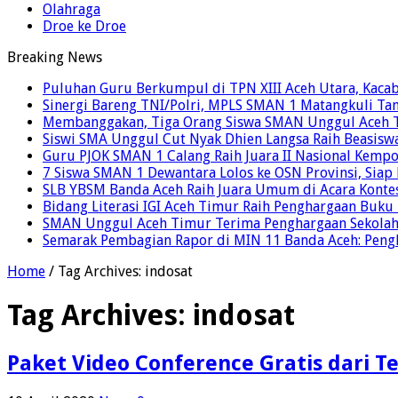
Olahraga
Droe ke Droe
Breaking News
Puluhan Guru Berkumpul di TPN XIII Aceh Utara, Kaca
Sinergi Bareng TNI/Polri, MPLS SMAN 1 Matangkuli Tan
Membanggakan, Tiga Orang Siswa SMAN Unggul Aceh T
Siswi SMA Unggul Cut Nyak Dhien Langsa Raih Beasisw
Guru PJOK SMAN 1 Calang Raih Juara II Nasional Kemp
7 Siswa SMAN 1 Dewantara Lolos ke OSN Provinsi, Sia
SLB YBSM Banda Aceh Raih Juara Umum di Acara Konte
Bidang Literasi IGI Aceh Timur Raih Penghargaan Buku
SMAN Unggul Aceh Timur Terima Penghargaan Sekolah 
Semarak Pembagian Rapor di MIN 11 Banda Aceh: Pengha
Home
/
Tag Archives: indosat
Tag Archives:
indosat
Paket Video Conference Gratis dari T