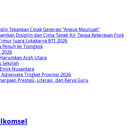
bdin Tekankan Cetak Generasi “Aneuk Meutuah”
amkan Disiplin dan Cinta Tanah Air Tanpa Kekerasan Fisik
imur Juara Lokakarya BTI 2026
a Penuh ke Tiongkok
o 2026
p Harumkan Aceh Utara
s Sekolah
 Etnik Nusantara
Adiwiyata Tingkat Provinsi 2026
rgaan Prestasi, Literasi, dan Karya Guru
elkomsel