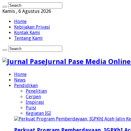
Kamis , 6 Agustus 2026
Home
Kebijakan Privasi
Kontak Kami
Tentang Kami
Jurnal Pase Media Online
Home
News
Pendidikan
Penelitian
Cerpen
Inspirasi
Puisi
Kegiatan IGI
Perkuat Program Pemberdayaan, IGPKhI Ac