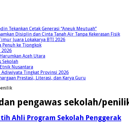
bdin Tekankan Cetak Generasi “Aneuk Meutuah”
amkan Disiplin dan Cinta Tanah Air Tanpa Kekerasan Fisik
imur Juara Lokakarya BTI 2026
a Penuh ke Tiongkok
o 2026
p Harumkan Aceh Utara
s Sekolah
 Etnik Nusantara
Adiwiyata Tingkat Provinsi 2026
rgaan Prestasi, Literasi, dan Karya Guru
enilik
dan pengawas sekolah/penili
tih Ahli Program Sekolah Penggerak