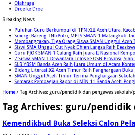
Olahraga
Droe ke Droe
Breaking News
Puluhan Guru Berkumpul di TPN XIII Aceh Utara, Kaca
Sinergi Bareng TNI/Polri, MPLS SMAN 1 Matangkuli Tan
Membanggakan, Tiga Orang Siswa SMAN Unggul Aceh T
Siswi SMA Unggul Cut Nyak Dhien Langsa Raih Beasisw
Guru PJOK SMAN 1 Calang Raih Juara II Nasional Kemp
7 Siswa SMAN 1 Dewantara Lolos ke OSN Provinsi, Sia
SLB YBSM Banda Aceh Raih Juara Umum di Acara Konte
Bidang Literasi IGI Aceh Timur Raih Penghargaan Buku
SMAN Unggul Aceh Timur Terima Penghargaan Sekolah 
Semarak Pembagian Rapor di MIN 11 Banda Aceh: Pengha
Home
/
Tag Archives: guru/pendidik dan pengawas sekolah/p
Tag Archives:
guru/pendidik 
Kemendikbud Buka Seleksi Calon Pela