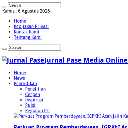
Kamis , 6 Agustus 2026
Home
Kebijakan Privasi
Kontak Kami
Tentang Kami
Jurnal Pase Media Online
Home
News
Pendidikan
Penelitian
Cerpen
Inspirasi
Puisi
Kegiatan IGI
Perkuat Program Pemberdayaan, IGPKhI Ac