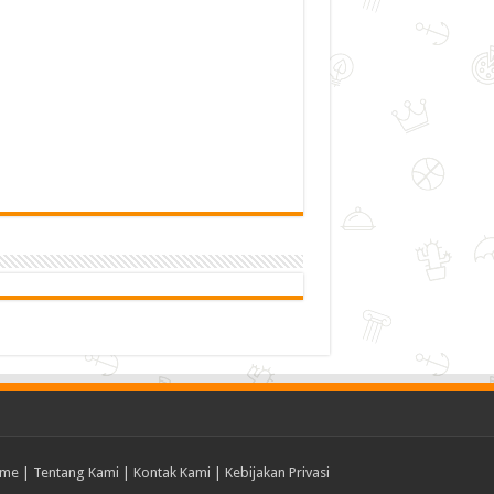
me
|
Tentang Kami
|
Kontak Kami
|
Kebijakan Privasi