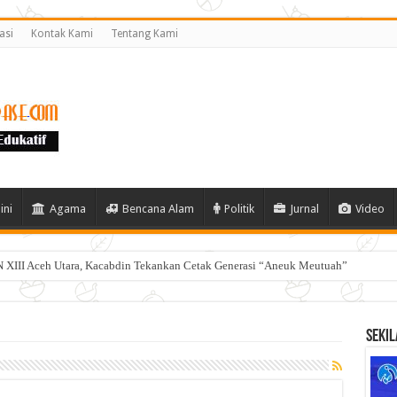
asi
Kontak Kami
Tentang Kami
ini
Agama
Bencana Alam
Politik
Jurnal
Video
 XIII Aceh Utara, Kacabdin Tekankan Cetak Generasi “Aneuk Meutuah”
Sekil