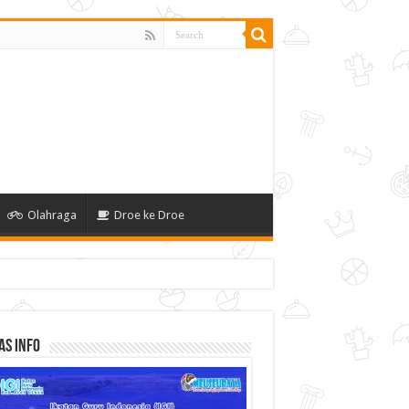
Olahraga
Droe ke Droe
as Info