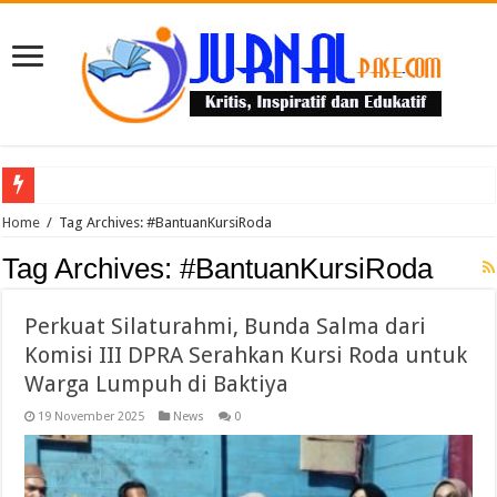
Puluhan Guru Berkumpul di TPN XIII Aceh Utara, Kacabdin Tekankan Cetak Ge
Home
/
Tag Archives: #BantuanKursiRoda
Tag Archives:
#BantuanKursiRoda
Perkuat Silaturahmi, Bunda Salma dari
Komisi III DPRA Serahkan Kursi Roda untuk
Warga Lumpuh di Baktiya
19 November 2025
News
0