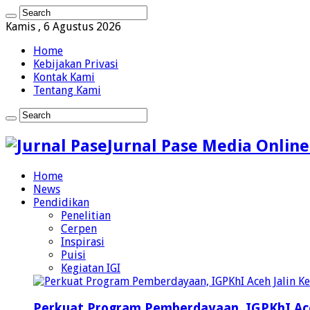
Kamis , 6 Agustus 2026
Home
Kebijakan Privasi
Kontak Kami
Tentang Kami
Jurnal Pase Media Online
Home
News
Pendidikan
Penelitian
Cerpen
Inspirasi
Puisi
Kegiatan IGI
Perkuat Program Pemberdayaan, IGPKhI Ac