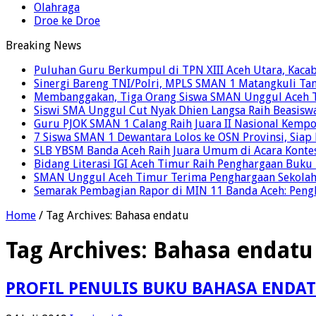
Olahraga
Droe ke Droe
Breaking News
Puluhan Guru Berkumpul di TPN XIII Aceh Utara, Kaca
Sinergi Bareng TNI/Polri, MPLS SMAN 1 Matangkuli Tan
Membanggakan, Tiga Orang Siswa SMAN Unggul Aceh T
Siswi SMA Unggul Cut Nyak Dhien Langsa Raih Beasisw
Guru PJOK SMAN 1 Calang Raih Juara II Nasional Kemp
7 Siswa SMAN 1 Dewantara Lolos ke OSN Provinsi, Sia
SLB YBSM Banda Aceh Raih Juara Umum di Acara Konte
Bidang Literasi IGI Aceh Timur Raih Penghargaan Buku
SMAN Unggul Aceh Timur Terima Penghargaan Sekolah 
Semarak Pembagian Rapor di MIN 11 Banda Aceh: Pengha
Home
/
Tag Archives: Bahasa endatu
Tag Archives:
Bahasa endatu
PROFIL PENULIS BUKU BAHASA ENDA