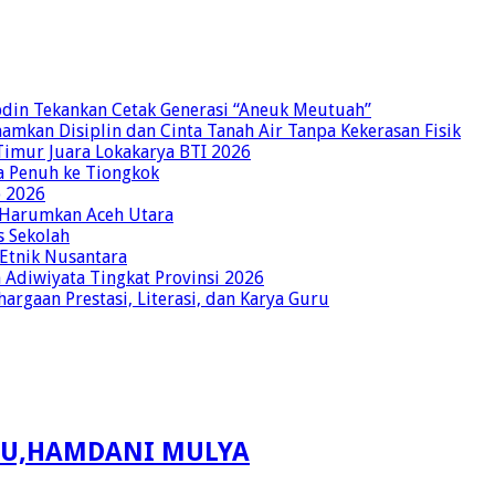
bdin Tekankan Cetak Generasi “Aneuk Meutuah”
amkan Disiplin dan Cinta Tanah Air Tanpa Kekerasan Fisik
imur Juara Lokakarya BTI 2026
a Penuh ke Tiongkok
o 2026
p Harumkan Aceh Utara
s Sekolah
 Etnik Nusantara
Adiwiyata Tingkat Provinsi 2026
rgaan Prestasi, Literasi, dan Karya Guru
TU,HAMDANI MULYA