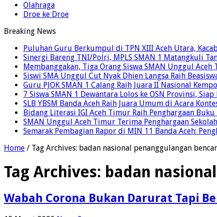
Olahraga
Droe ke Droe
Breaking News
Puluhan Guru Berkumpul di TPN XIII Aceh Utara, Kaca
Sinergi Bareng TNI/Polri, MPLS SMAN 1 Matangkuli Tan
Membanggakan, Tiga Orang Siswa SMAN Unggul Aceh T
Siswi SMA Unggul Cut Nyak Dhien Langsa Raih Beasisw
Guru PJOK SMAN 1 Calang Raih Juara II Nasional Kemp
7 Siswa SMAN 1 Dewantara Lolos ke OSN Provinsi, Sia
SLB YBSM Banda Aceh Raih Juara Umum di Acara Konte
Bidang Literasi IGI Aceh Timur Raih Penghargaan Buku
SMAN Unggul Aceh Timur Terima Penghargaan Sekolah 
Semarak Pembagian Rapor di MIN 11 Banda Aceh: Pengha
Home
/
Tag Archives: badan nasional penanggulangan benca
Tag Archives:
badan nasiona
Wabah Corona Bukan Darurat Tapi Benc