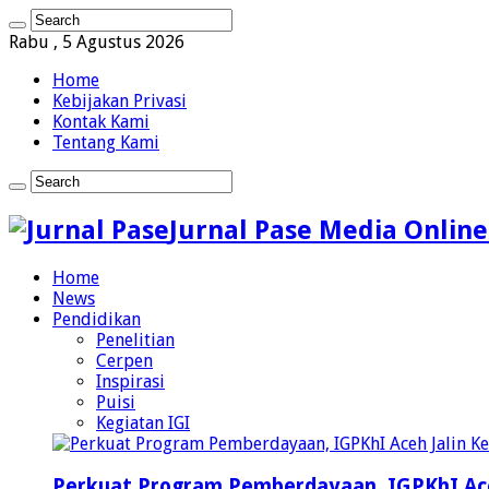
Rabu , 5 Agustus 2026
Home
Kebijakan Privasi
Kontak Kami
Tentang Kami
Jurnal Pase Media Online
Home
News
Pendidikan
Penelitian
Cerpen
Inspirasi
Puisi
Kegiatan IGI
Perkuat Program Pemberdayaan, IGPKhI Ac