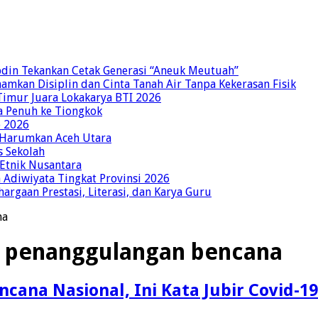
bdin Tekankan Cetak Generasi “Aneuk Meutuah”
amkan Disiplin dan Cinta Tanah Air Tanpa Kekerasan Fisik
imur Juara Lokakarya BTI 2026
a Penuh ke Tiongkok
o 2026
p Harumkan Aceh Utara
s Sekolah
 Etnik Nusantara
Adiwiyata Tingkat Provinsi 2026
rgaan Prestasi, Literasi, dan Karya Guru
na
l penanggulangan bencana
ana Nasional, Ini Kata Jubir Covid-19