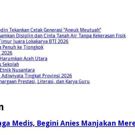
bdin Tekankan Cetak Generasi “Aneuk Meutuah”
amkan Disiplin dan Cinta Tanah Air Tanpa Kekerasan Fisik
imur Juara Lokakarya BTI 2026
a Penuh ke Tiongkok
o 2026
p Harumkan Aceh Utara
s Sekolah
 Etnik Nusantara
Adiwiyata Tingkat Provinsi 2026
rgaan Prestasi, Literasi, dan Karya Guru
n
aga Medis, Begini Anies Manjakan Mer