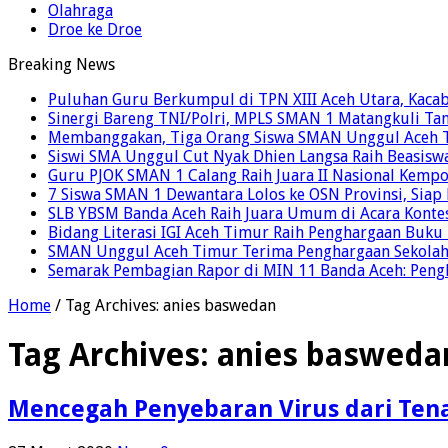
Olahraga
Droe ke Droe
Breaking News
Puluhan Guru Berkumpul di TPN XIII Aceh Utara, Kaca
Sinergi Bareng TNI/Polri, MPLS SMAN 1 Matangkuli Tan
Membanggakan, Tiga Orang Siswa SMAN Unggul Aceh T
Siswi SMA Unggul Cut Nyak Dhien Langsa Raih Beasisw
Guru PJOK SMAN 1 Calang Raih Juara II Nasional Kemp
7 Siswa SMAN 1 Dewantara Lolos ke OSN Provinsi, Sia
SLB YBSM Banda Aceh Raih Juara Umum di Acara Konte
Bidang Literasi IGI Aceh Timur Raih Penghargaan Buku
SMAN Unggul Aceh Timur Terima Penghargaan Sekolah 
Semarak Pembagian Rapor di MIN 11 Banda Aceh: Pengha
Home
/
Tag Archives: anies baswedan
Tag Archives:
anies basweda
Mencegah Penyebaran Virus dari Ten