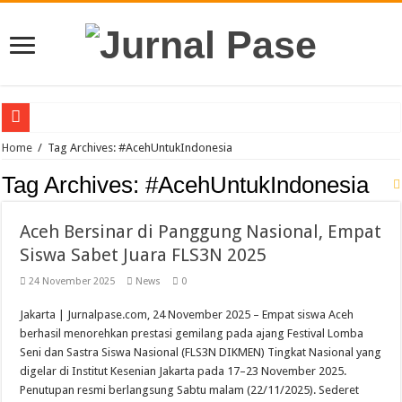
Puluhan Guru Berkumpul di TPN XIII Aceh Utara, Kacabdin Tekankan Cetak Ge
Home
/
Tag Archives: #AcehUntukIndonesia
Tag Archives:
#AcehUntukIndonesia
Aceh Bersinar di Panggung Nasional, Empat
Siswa Sabet Juara FLS3N 2025
24 November 2025
News
0
Jakarta | Jurnalpase.com, 24 November 2025 – Empat siswa Aceh
berhasil menorehkan prestasi gemilang pada ajang Festival Lomba
Seni dan Sastra Siswa Nasional (FLS3N DIKMEN) Tingkat Nasional yang
digelar di Institut Kesenian Jakarta pada 17–23 November 2025.
Penutupan resmi berlangsung Sabtu malam (22/11/2025). Sederet