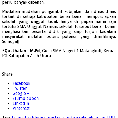
perlu banyak dibenah.
Mudahan-mudahan pengambil kebijakan dan dinas-dinas
terkait di setiap kabupaten benar-benar mempersiapkan
sekolah yang unggul, tidak hanya di papan nama saja
tertulis SMA Unggul. Namun, sekolah tersebut benar-benar
menghasilkan peserta didik yang siap terjun kedalam
masyarakat melalui potensi-potensi yang dimilikinya.
Semoga[]
*Qusthalani, M.Pd,
Guru SMA Negeri 1 Matangkuli, Ketua
IGI Kabupaten Aceh Utara
Share
Facebook
Twitter
Google +
Stumbleupon
LinkedIn
Pinterest
Tags
kompetisi
literasi
prestasi
prestise
sekolah unggul
UU