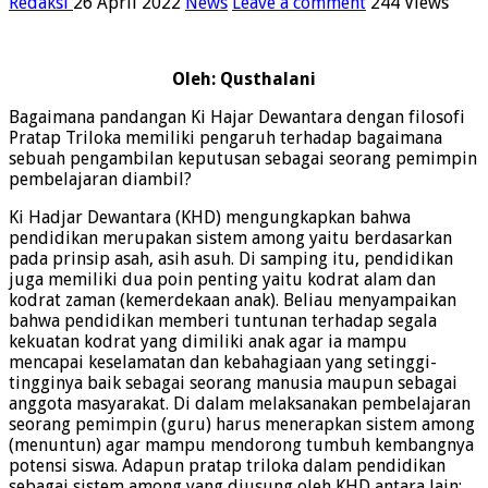
Redaksi
26 April 2022
News
Leave a comment
244 Views
Oleh: Qusthalani
Bagaimana pandangan Ki Hajar Dewantara dengan filosofi
Pratap Triloka memiliki pengaruh terhadap bagaimana
sebuah pengambilan keputusan sebagai seorang pemimpin
pembelajaran diambil?
Ki Hadjar Dewantara (KHD) mengungkapkan bahwa
pendidikan merupakan sistem among yaitu berdasarkan
pada prinsip asah, asih asuh. Di samping itu, pendidikan
juga memiliki dua poin penting yaitu kodrat alam dan
kodrat zaman (kemerdekaan anak). Beliau menyampaikan
bahwa pendidikan memberi tuntunan terhadap segala
kekuatan kodrat yang dimiliki anak agar ia mampu
mencapai keselamatan dan kebahagiaan yang setinggi-
tingginya baik sebagai seorang manusia maupun sebagai
anggota masyarakat. Di dalam melaksanakan pembelajaran
seorang pemimpin (guru) harus menerapkan sistem among
(menuntun) agar mampu mendorong tumbuh kembangnya
potensi siswa. Adapun pratap triloka dalam pendidikan
sebagai sistem among yang diusung oleh KHD antara lain: