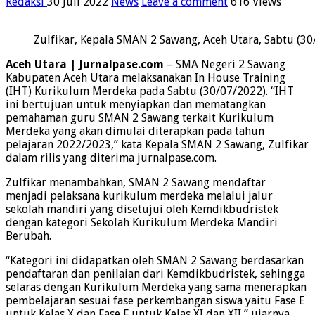
Redaksi
30 Juli 2022
News
Leave a comment
616 Views
Zulfikar, Kepala SMAN 2 Sawang, Aceh Utara, Sabtu (30
Aceh Utara | Jurnalpase.com
– SMA Negeri 2 Sawang
Kabupaten Aceh Utara melaksanakan In House Training
(IHT) Kurikulum Merdeka pada Sabtu (30/07/2022). “IHT
ini bertujuan untuk menyiapkan dan mematangkan
pemahaman guru SMAN 2 Sawang terkait Kurikulum
Merdeka yang akan dimulai diterapkan pada tahun
pelajaran 2022/2023,” kata Kepala SMAN 2 Sawang, Zulfikar
dalam rilis yang diterima jurnalpase.com.
Zulfikar menambahkan, SMAN 2 Sawang mendaftar
menjadi pelaksana kurikulum merdeka melalui jalur
sekolah mandiri yang disetujui oleh Kemdikbudristek
dengan kategori Sekolah Kurikulum Merdeka Mandiri
Berubah.
“Kategori ini didapatkan oleh SMAN 2 Sawang berdasarkan
pendaftaran dan penilaian dari Kemdikbudristek, sehingga
selaras dengan Kurikulum Merdeka yang sama menerapkan
pembelajaran sesuai fase perkembangan siswa yaitu Fase E
untuk Kelas X dan Fase F untuk Kelas XI dan XII,” ujarnya.