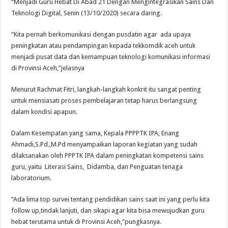
“Menjadi Guru Hebat Di Abad 21 Dengan Mengintegrasikan Sains Dan
Teknologi Digital, Senin (13/10/2020) secara daring.
“Kita pernah berkomunikasi dengan pusdatin agar ada upaya
peningkatan atau pendampingan kepada tekkomdik aceh untuk
menjadi pusat data dan kemampuan teknologi komunikasi informasi
di Provinsi Aceh,”jelasnya
Menurut Rachmat Fitri, langkah-langkah konkrit itu sangat penting
untuk mensiasati proses pembelajaran tetap harus berlangsung
dalam kondisi apapun.
Dalam Kesempatan yang sama, Kepala PPPPTK IPA, Enang
Ahmadi,S.Pd.,M.Pd menyampaikan laporan kegiatan yang sudah
dilaksanakan oleh PPPTK IPA dalam peningkatan kompetensi sains
guru, yaitu Literasi Sains, Didamba, dan Penguatan tenaga
laboratorium.
“Ada lima top survei tentang pendidikan sains saat ini yang perlu kita
follow up,tindak lanjuti, dan sikapi agar kita bisa mewujudkan guru
hebat terutama untuk di Provinsi Aceh,”pungkasnya.