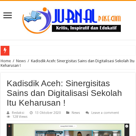
Puluhan Guru Berkumpul di TPN XIII Aceh Utara, Kacabdin Tekankan Cetak Ge
Home
/
News
/
Kadisdik Aceh: Sinergisitas Sains dan Digitalisasi Sekolah Itu
Keharusan !
Kadisdik Aceh: Sinergisitas
Sains dan Digitalisasi Sekolah
Itu Keharusan !
Redaksi
13 Oktober 2020
News
Leave a comment
128 Views