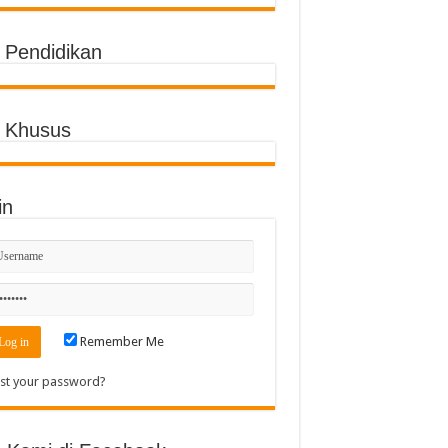
o Pendidikan
o Khusus
in
Remember Me
st your password?