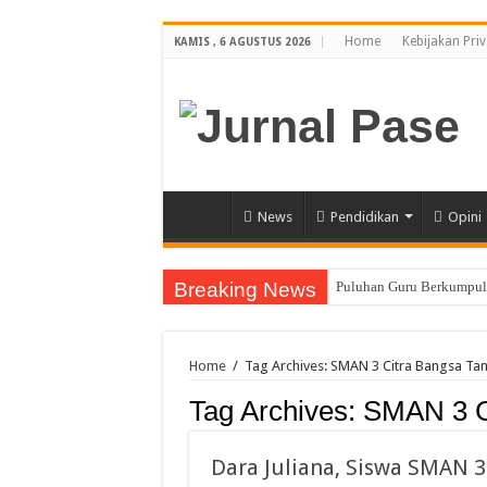
Home
Kebijakan Priv
KAMIS , 6 AGUSTUS 2026
News
Pendidikan
Opini
Breaking News
Puluhan Guru Berkumpul 
Sinergi Bareng TNI/Polr
Membanggakan, Tiga Ora
Home
/
Tag Archives: SMAN 3 Citra Bangsa Ta
Siswi SMA Unggul Cut N
Tag Archives:
SMAN 3 C
Guru PJOK SMAN 1 Calan
7 Siswa SMAN 1 Dewantar
Dara Juliana, Siswa SMAN 3