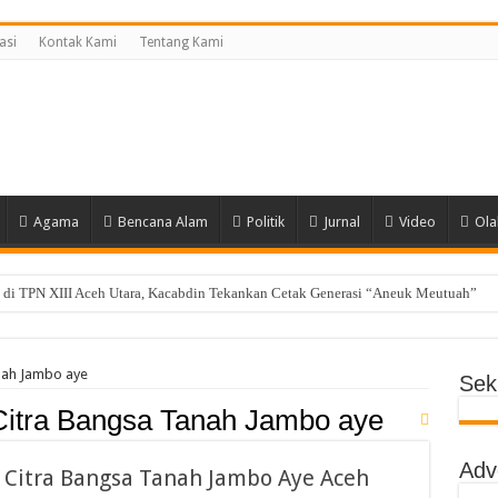
asi
Kontak Kami
Tentang Kami
Agama
Bencana Alam
Politik
Jurnal
Video
Ola
di TPN XIII Aceh Utara, Kacabdin Tekankan Cetak Generasi “Aneuk Meutuah”
i, MPLS SMAN 1 Matangkuli Tanamkan Disiplin dan Cinta Tanah Air Tanpa Kekeras
ng Siswa SMAN Unggul Aceh Timur Juara Lokakarya BTI 2026
nah Jambo aye
Seki
yak Dhien Langsa Raih Beasiswa Penuh ke Tiongkok
itra Bangsa Tanah Jambo aye
g Raih Juara II Nasional Kempo 2026
Adv
a Lolos ke OSN Provinsi, Siap Harumkan Aceh Utara
 Citra Bangsa Tanah Jambo Aye Aceh