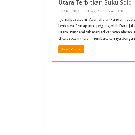
Utara Terbitkan Buku Solo
SLB YBSM Banda Aceh Ra
30 Mei 2021
News
,
Pendidikan
0
Bidang Literasi IGI Aceh
Jurnalpase.com|Aceh Utara- Pandemi covid-
SMAN Unggul Aceh Timur 
berkarya. Prinsip ini dipegang oleh Dara Ju
Semarak Pembagian Rapor 
Utara. Pandemi tak menjadikannyan alasan u
dikelas XII ini telah membuktikannya denga
Read More »