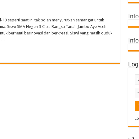
ih Juara Umum di Acara Kontes Sekolah
 Timur Raih Penghargaan Buku Etnik Nusantara
Inf
19 seperti saat ini tak boleh menyurutkan semangat untuk
Terima Penghargaan Sekolah Adiwiyata Tingkat Provinsi 2026
liana. Siswi SMA Negeri 3 Citra Bangsa Tanah Jambo Aye Aceh
di MIN 11 Banda Aceh: Penghargaan Prestasi, Literasi, dan Karya Guru
ntuk berhenti berinovasi dan berkreasi. Siswi yang masih duduk
Inf
n …
Log
Lo