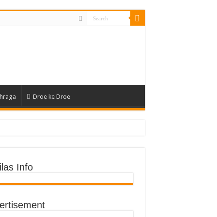
hraga
Droe ke Droe
an Fisik
las Info
ertisement