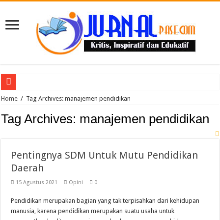
Puluhan Guru Berkumpul di TPN XIII Aceh Utara, Kacabdin Tekankan Cetak Ge
Home
/
Tag Archives: manajemen pendidikan
Tag Archives:
manajemen pendidikan
Pentingnya SDM Untuk Mutu Pendidikan
Daerah
15 Agustus 2021
Opini
0
Pendidikan merupakan bagian yang tak terpisahkan dari kehidupan
manusia, karena pendidikan merupakan suatu usaha untuk