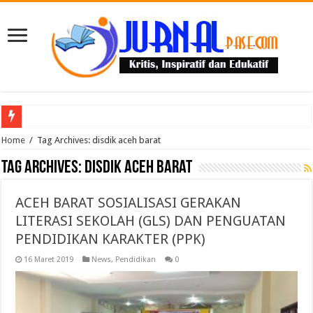
Puluhan Guru Berkumpul di TPN XIII Aceh Utara, Kacabdin Tekankan Cetak Ge
Home
/
Tag Archives: disdik aceh barat
Tag Archives:
disdik aceh barat
ACEH BARAT SOSIALISASI GERAKAN
LITERASI SEKOLAH (GLS) DAN PENGUATAN
PENDIDIKAN KARAKTER (PPK)
16 Maret 2019
News
,
Pendidikan
0