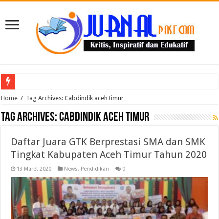
Puluhan Guru Berkumpul di TPN XIII Aceh Utara, Kacabdin Tekankan Cetak Ge
Home
/
Tag Archives: Cabdindik aceh timur
Tag Archives:
Cabdindik aceh timur
Daftar Juara GTK Berprestasi SMA dan SMK
Tingkat Kabupaten Aceh Timur Tahun 2020
13 Maret 2020
News
,
Pendidikan
0