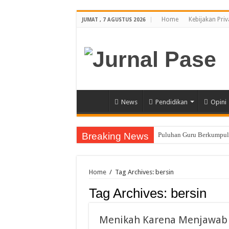
Home
Kebijakan Priv
JUMAT , 7 AGUSTUS 2026
News
Pendidikan
Opini
Breaking News
Puluhan Guru Berkumpul 
Sinergi Bareng TNI/Polr
Membanggakan, Tiga Ora
Home
/
Tag Archives: bersin
Siswi SMA Unggul Cut N
Tag Archives:
bersin
Guru PJOK SMAN 1 Calan
7 Siswa SMAN 1 Dewantar
Menikah Karena Menjawab B