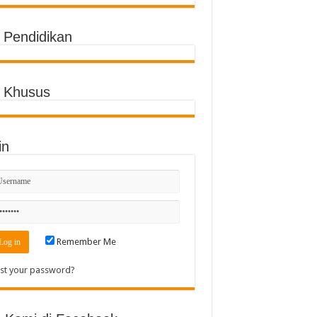
o Pendidikan
o Khusus
in
Remember Me
st your password?