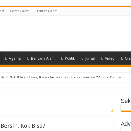
asi
Kontak Kami
Tentang Kami
Agama
Bencana Alam
Politik
Jurnal
Video
Ola
di TPN XIII Aceh Utara, Kacabdin Tekankan Cetak Generasi “Aneuk Meutuah”
i, MPLS SMAN 1 Matangkuli Tanamkan Disiplin dan Cinta Tanah Air Tanpa Kekeras
ng Siswa SMAN Unggul Aceh Timur Juara Lokakarya BTI 2026
Seki
yak Dhien Langsa Raih Beasiswa Penuh ke Tiongkok
g Raih Juara II Nasional Kempo 2026
Adv
a Lolos ke OSN Provinsi, Siap Harumkan Aceh Utara
ersin, Kok Bisa?