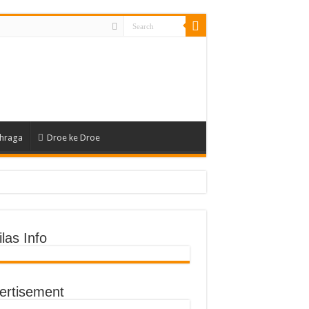
hraga
Droe ke Droe
an Fisik
las Info
ertisement