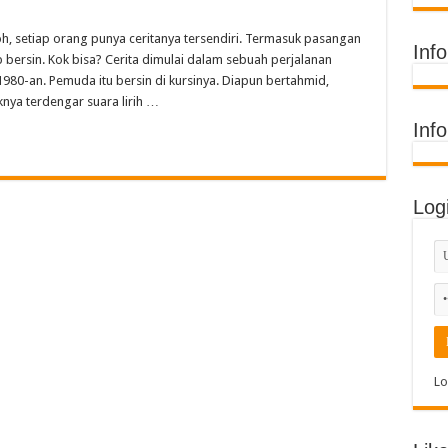
ih Juara Umum di Acara Kontes Sekolah
, setiap orang punya ceritanya tersendiri. Termasuk pasangan
 Timur Raih Penghargaan Buku Etnik Nusantara
Inf
 bersin. Kok bisa? Cerita dimulai dalam sebuah perjalanan
Terima Penghargaan Sekolah Adiwiyata Tingkat Provinsi 2026
 1980-an. Pemuda itu bersin di kursinya. Diapun bertahmid,
nya terdengar suara lirih …
di MIN 11 Banda Aceh: Penghargaan Prestasi, Literasi, dan Karya Guru
Inf
Log
Lo