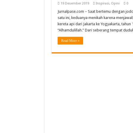
SLB YBSM Banda Aceh Ra
19 Desember 2019
Inspirasi
,
Opini
0
Jurnalpase.com – Saat bertemu dengan jodoh
Bidang Literasi IGI Aceh
satu ini, keduanya menikah karena menjawab
SMAN Unggul Aceh Timur 
kereta api dari Jakarta ke Yogyakarta, tahun
“Alhamdulillah.” Dari seberang tempat duduk
Semarak Pembagian Rapor 
Read More »