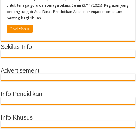
Semarak Pembagian Rapor di MIN 11 Banda Aceh: Penghargaan Prestasi, Literas
untuk tenaga guru dan tenaga teknis, Senin (3/11/2025). Kegiatan yang
berlangsung di Aula Dinas Pendidikan Aceh ini menjadi momentum
penting bagi ribuan …
Read More »
Sekilas Info
Advertisement
Info Pendidikan
Info Khusus