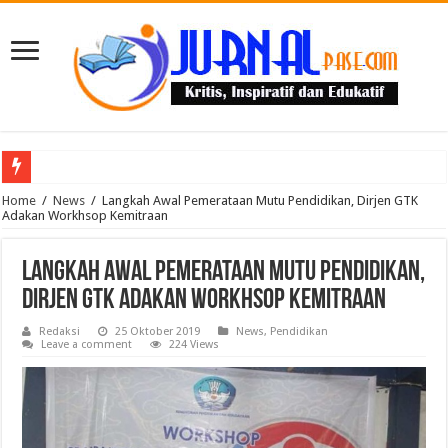
Puluhan Guru Berkumpul di TPN XIII Aceh Utara, Kacabdin Tekankan Cetak Ge
Home
/
News
/
Langkah Awal Pemerataan Mutu Pendidikan, Dirjen GTK
Adakan Workhsop Kemitraan
Langkah Awal Pemerataan Mutu Pendidikan,
Dirjen GTK Adakan Workhsop Kemitraan
Redaksi
25 Oktober 2019
News
,
Pendidikan
Leave a comment
224 Views