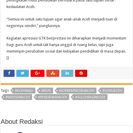
peningkatan mutu pendidikan bermuara pada satu tujuan besar:
kedaulatan Aceh.
“Semua ini untuk satu tujuan agar anak-anak Aceh menjadi tuan di
negerinya sendiri,” pungkasnya.
Kegiatan apresiasi GTK berprestasi ini diharapkan menjadi momentum
bagi guru Aceh untuk tak hanya unggul di ruang kelas, tapi juga
memimpin perubahan sosial dan kebijakan pendidikan di masa depan.
[]
Tags
#ACEHMAJU
#BGTK
#GTKBERPRESTASIACEH
#GURUACEH
#KADISDIKACEH
#PENDIDIKANACEH
#SULUHBAGINEGER
About Redaksi