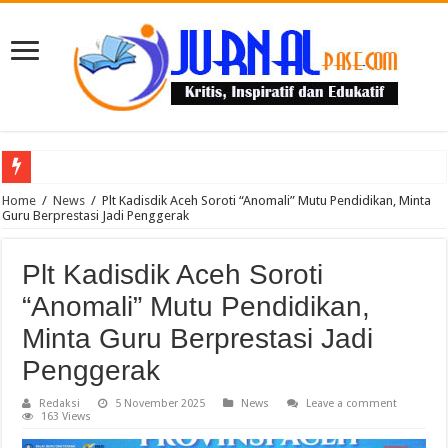
Puluhan Guru Berkumpul di TPN XIII Aceh Utara, Kacabdin Tekankan Cetak Ge
Home
/
News
/
Plt Kadisdik Aceh Soroti “Anomali” Mutu Pendidikan, Minta
Guru Berprestasi Jadi Penggerak
Plt Kadisdik Aceh Soroti
“Anomali” Mutu Pendidikan,
Minta Guru Berprestasi Jadi
Penggerak
Redaksi
5 November 2025
News
Leave a comment
163 Views